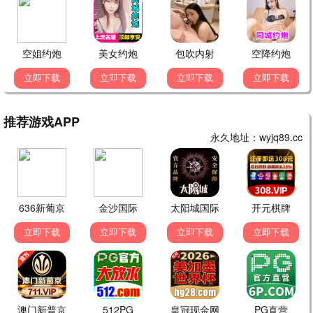
🔥 Good新片速递
花月杀手
马丁斯科塞斯 · 2024
9.3
2024